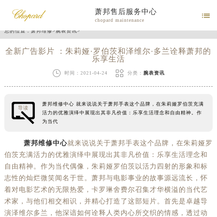
萧邦售后服务中心

chopard maintenance
您的位置：
萧邦维修
>
腕表资讯
>
全新广告影片 ：朱莉娅·罗伯茨和泽维尔·多兰诠释萧邦的
乐享生活


时间：2021-04-24
分类：
腕表资讯
萧邦维修中心 就来说说关于萧邦手表这个品牌，在朱莉娅罗伯茨充满
导读
活力的优雅演绎中展现出其非凡价值：乐享生活理念和自由精神。作
为当代
萧邦维修中心
就来说说关于萧邦手表这个品牌，在朱莉娅罗
伯茨充满活力的优雅演绎中展现出其非凡价值：乐享生活理念和
自由精神。作为当代偶像，朱莉娅罗伯茨以活力四射的形象和标
志性的灿烂微笑闻名于世。萧邦与电影事业的故事源远流长，怀
着对电影艺术的无限热爱，卡罗琳舍费尔召集才华横溢的当代艺
术家，与他们相交相识，并精心打造了这部短片。首先是卓越导
演泽维尔多兰，他深谙如何诠释人类内心所交织的情感，透过动