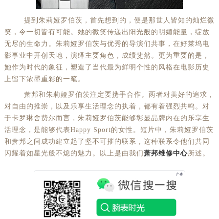
提到朱莉娅罗伯茨，首先想到的，便是那世人皆知的灿烂微
笑，令一切皆有可能。她的微笑传递出阳光般的明媚能量，绽放
无尽的生命力。朱莉娅罗伯茨与优秀的导演们共事，在好莱坞电
影事业中开创天地，演绎主要角色，成绩斐然。更为重要的是，
她作为时代的象征，塑造了当代最为鲜明个性的风格在电影历史
上留下浓墨重彩的一笔。
萧邦和朱莉娅罗伯茨注定要携手合作。两者对美好的追求，
对自由的推崇，以及乐享生活理念的执着，都有着强烈共鸣。对
于卡罗琳舍费尔而言，朱莉娅罗伯茨能够彰显品牌内在的乐享生
活理念，是能够代表Happy Sport的女性。短片中，朱莉娅罗伯茨
和萧邦之间成功建立起了坚不可摧的联系，这种联系令他们共同
闪耀着如星光般不熄的魅力。以上是由我们
萧邦维修中心
所述。