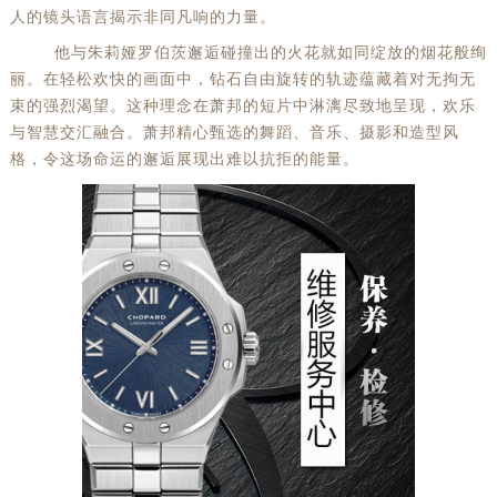
人的镜头语言揭示非同凡响的力量。
他与朱莉娅罗伯茨邂逅碰撞出的火花就如同绽放的烟花般绚
丽。在轻松欢快的画面中，钻石自由旋转的轨迹蕴藏着对无拘无
束的强烈渴望。这种理念在萧邦的短片中淋漓尽致地呈现，欢乐
与智慧交汇融合。萧邦精心甄选的舞蹈、音乐、摄影和造型风
格，令这场命运的邂逅展现出难以抗拒的能量。