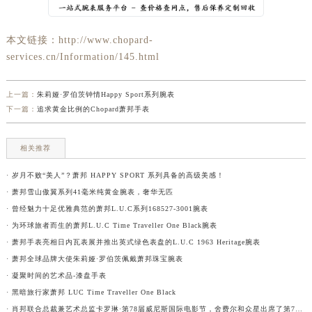
本文链接：http://www.chopard-
services.cn/Information/145.html
上一篇：
朱莉娅·罗伯茨钟情Happy Sport系列腕表
下一篇：
追求黄金比例的Chopard萧邦手表
相关推荐
· 岁月不败“美人”？萧邦 HAPPY SPORT 系列具备的高级美感！
· 萧邦雪山傲翼系列41毫米纯黄金腕表，奢华无匹
· 曾经魅力十足优雅典范的萧邦L.U.C系列168527-3001腕表
· 为环球旅者而生的萧邦L.U.C Time Traveller One Black腕表
· 萧邦手表亮相日内瓦表展并推出英式绿色表盘的L.U.C 1963 Heritage腕表
· 萧邦全球品牌大使朱莉娅·罗伯茨佩戴萧邦珠宝腕表
· 凝聚时间的艺术品-漆盘手表
· 黑暗旅行家萧邦 LUC Time Traveller One Black
· 肖邦联合总裁兼艺术总监卡罗琳·第78届威尼斯国际电影节，舍费尔和众星出席了第78届威尼斯