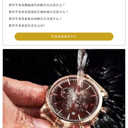
萧邦手表表圈磕碰后的解决办法是什么？
萧邦手表表冠脱落的正确维修方法是什么？
萧邦手表表盘氧化的解决方法是什么？
萧邦手表表冠失灵怎么办?
联系维修服务中心