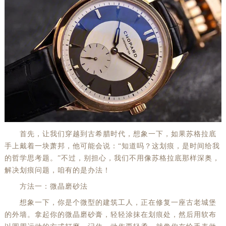
首先，让我们穿越到古希腊时代，想象一下，如果苏格拉底
手上戴着一块萧邦，他可能会说：“知道吗？这划痕，是时间给我
的哲学思考题。”不过，别担心，我们不用像苏格拉底那样深奥，
解决划痕问题，咱有的是办法！
方法一：微晶磨砂法
想象一下，你是个微型的建筑工人，正在修复一座古老城堡
的外墙。拿起你的微晶磨砂膏，轻轻涂抹在划痕处，然后用软布