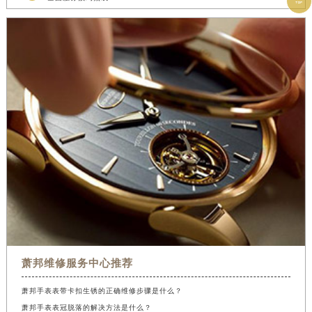

萧邦维修服务中心推荐
萧邦手表表带卡扣生锈的正确维修步骤是什么？
萧邦手表表冠脱落的解决方法是什么？