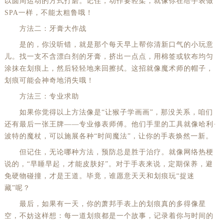
以圆周运动的方式打磨。记住，动作要轻柔，就像你在给手表做
SPA一样，不能太粗鲁哦！
方法二：牙膏大作战
是的，你没听错，就是那个每天早上帮你清新口气的小玩意
儿。找一支不含漂白剂的牙膏，挤出一点点，用棉签或软布均匀
涂抹在划痕上，然后轻轻地来回擦拭。这招就像魔术师的帽子，
划痕可能会神奇地消失哦！
方法三：专业求助
如果你觉得以上方法像是“让猴子学画画”，那没关系，咱们
还有最后一张王牌——专业修表师傅。他们手里的工具就像哈利·
波特的魔杖，可以施展各种“时间魔法”，让你的手表焕然一新。
但记住，无论哪种方法，预防总是胜于治疗。就像网络热梗
说的，“早睡早起，才能皮肤好”。对于手表来说，定期保养，避
免硬物碰撞，才是王道。毕竟，谁愿意天天和划痕玩“捉迷
藏”呢？
最后，如果有一天，你的萧邦手表上的划痕真的多得像星
空，不妨这样想：每一道划痕都是一个故事，记录着你与时间的