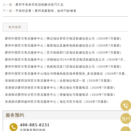
上一篇：
萧邦手表表壳有划痕解决技巧汇总
下一篇：
手表控必看！萧邦表蒙裂痕，如何巧妙修复
相关推荐
· 萧邦中国官方售后服务中心｜网点地址和官方电话权威信息公示（2026年7月最新）
· 萧邦中国官方售后服务中心｜最新地址及服务热线权威信息公示（2026年7月最新）
· 萧邦中国官方售后服务中心｜官方热线和门店地址权威信息公示（2026年7月最新）
· 萧邦中国官方售后服务中心｜详细地址与24小时售后电话权威信息公示（2026年7月最新）
· 萧邦中国官方售后服务中心｜热线电话及门店地址权威信息公示（2026年7月最新）
· 萧邦中国官方售后服务中心地址与维修热线实地考察报告_多信源验证（2026年7月最新）
· 亲身探访萧邦深圳官方售后服务中心｜全新地址电话一览（2026年7月最新）
· 亲身探访萧邦济南官方售后服务中心｜网点地址与客服电话（2026年7月最新）
· 亲身探访萧邦长沙官方售后服务中心｜维修地址与客服电话（2026年7月最新）
· 亲身探访萧邦扬州官方售后服务中心｜地址与官方电话（2026年7月最新）

服务预约
预约
400-885-0231

全国服务预约热线